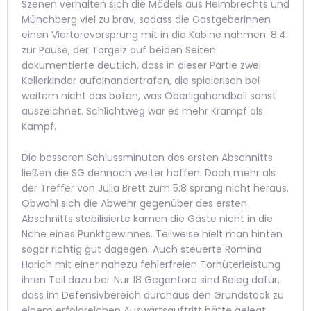
Szenen verhalten sich die Mädels aus Helmbrechts und
Münchberg viel zu brav, sodass die Gastgeberinnen
einen Viertorevorsprung mit in die Kabine nahmen. 8:4
zur Pause, der Torgeiz auf beiden Seiten
dokumentierte deutlich, dass in dieser Partie zwei
Kellerkinder aufeinandertrafen, die spielerisch bei
weitem nicht das boten, was Oberligahandball sonst
auszeichnet. Schlichtweg war es mehr Krampf als
Kampf.
Die besseren Schlussminuten des ersten Abschnitts
ließen die SG dennoch weiter hoffen. Doch mehr als
der Treffer von Julia Brett zum 5:8 sprang nicht heraus.
Obwohl sich die Abwehr gegenüber des ersten
Abschnitts stabilisierte kamen die Gäste nicht in die
Nähe eines Punktgewinnes. Teilweise hielt man hinten
sogar richtig gut dagegen. Auch steuerte Romina
Harich mit einer nahezu fehlerfreien Torhüterleistung
ihren Teil dazu bei. Nur 18 Gegentore sind Beleg dafür,
dass im Defensivbereich durchaus den Grundstock zu
einem erfolgreichen Auswärtsauftritt hätte gelegt