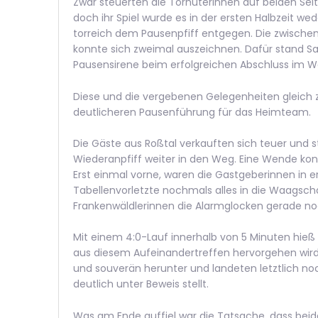
Zwar steuerten die Torhüterinnen auf beiden Sei
doch ihr Spiel wurde es in der ersten Halbzeit w
torreich dem Pausenpfiff entgegen. Die zwischen
konnte sich zweimal auszeichnen. Dafür stand Sa
Pausensirene beim erfolgreichen Abschluss im W
Diese und die vergebenen Gelegenheiten gleich 
deutlicheren Pausenführung für das Heimteam.
Die Gäste aus Roßtal verkauften sich teuer und
Wiederanpfiff weiter in den Weg. Eine Wende konn
Erst einmal vorne, waren die Gastgeberinnen in er
Tabellenvorletzte nochmals alles in die Waagscha
Frankenwäldlerinnen die Alarmglocken gerade noc
Mit einem 4:0-Lauf innerhalb von 5 Minuten hieß 
aus diesem Aufeinandertreffen hervorgehen wird.
und souverän herunter und landeten letztlich noc
deutlich unter Beweis stellt.
Was am Ende auffiel war die Tatsache, dass beid