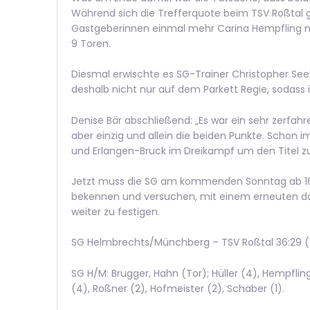
Während sich die Trefferquote beim TSV Roßtal g
Gastgeberinnen einmal mehr Carina Hempfling mit
9 Toren.
Diesmal erwischte es SG-Trainer Christopher Seel,
deshalb nicht nur auf dem Parkett Regie, sodass 
Denise Bär abschließend: „Es war ein sehr zerfahre
aber einzig und allein die beiden Punkte. Schon i
und Erlangen-Bruck im Dreikampf um den Titel 
Jetzt muss die SG am kommenden Sonntag ab 16
bekennen und versuchen, mit einem erneuten do
weiter zu festigen.
SG Helmbrechts/Münchberg – TSV Roßtal 36:29 (1
SG H/M: Brugger, Hahn (Tor); Hüller (4), Hempfling 
(4), Roßner (2), Hofmeister (2), Schaber (1).