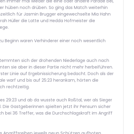
ten immer mal wieder die eine oder andere Parade bei,
eder hüben noch drüben. So ging das Match weiterhin
zeitlich für Jasmin Brugger eingewechselte Mia Hahn
rah Hüller die Latte und Hedda Hofmeister die
ege.
zu Beginn waren Verhinderer einer noch wesentlich
 stemmten sich der drohenden Niederlage auch nach
ten sie aber in dieser Partie nicht mehr herbeiführen.
ster Linie auf Ergebnissicherung bedacht. Doch als der
le warf und bis auf 25:23 herankam, hörten die
h rechtzeitig.
es 29:23 und ab da wusste auch Roßtal, wer als Sieger
 Die Gastgeberinnen spielten jetzt ihr Pensum sicher
h bei 36 Treffer, was die Durchschlagskraft im Angriff
e Angriffsreihen jeweils neun Schützen aufboten.