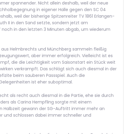
mer spannender. Nicht allein deshalb, weil der neue
Nachholbegegnung in eigener Halle gegen den SC 04
halb, weil der bisherige Spitzenreiter TV 1861 Erlangen-
th II in den Sand setzte, sondern jetzt am
f noch in den letzten 3 Minuten abgab, um wiederum
els aus Helmbrechts und Münchberg sammeln fleißig
zeugungswert, aber immer erfolgreich. Vielleicht ist es
, die die Leichtigkeit vom Saisonstart ein Stück weit
 wirken verkrampft. Das schlägt sich auch diesmal in der
efizite beim sauberen Passspiel. Auch die
Gelegenheiten ist eher suboptimal.
ht als recht auch diesmal in die Partie, ehe sie durch
ders als Carina Hempfling sorgte mit einem
en Halbzeit gewann der SG-Auftritt immer mehr an
er und schlossen dabei immer schneller und