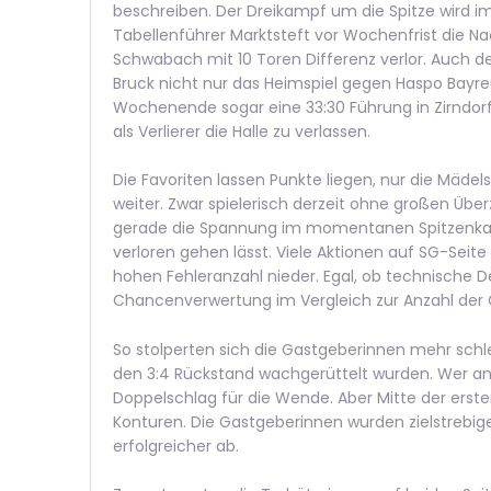
beschreiben. Der Dreikampf um die Spitze wird im
Tabellenführer Marktsteft vor Wochenfrist die 
Schwabach mit 10 Toren Differenz verlor. Auch des
Bruck nicht nur das Heimspiel gegen Haspo Bayreu
Wochenende sogar eine 33:30 Führung in Zirndor
als Verlierer die Halle zu verlassen.
Die Favoriten lassen Punkte liegen, nur die Mäd
weiter. Zwar spielerisch derzeit ohne großen Über
gerade die Spannung im momentanen Spitzenkampf
verloren gehen lässt. Viele Aktionen auf SG-Seite
hohen Fehleranzahl nieder. Egal, ob technische D
Chancenverwertung im Vergleich zur Anzahl der 
So stolperten sich die Gastgeberinnen mehr schlec
den 3:4 Rückstand wachgerüttelt wurden. Wer an
Doppelschlag für die Wende. Aber Mitte der erst
Konturen. Die Gastgeberinnen wurden zielstrebig
erfolgreicher ab.