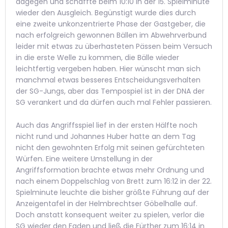
dagegen und schaffte beim 10:10 in der 15. Spielminute
wieder den Ausgleich. Begünstigt wurde dies durch
eine zweite unkonzentrierte Phase der Gastgeber, die
nach erfolgreich gewonnen Bällen im Abwehrverbund
leider mit etwas zu überhasteten Pässen beim Versuch
in die erste Welle zu kommen, die Bälle wieder
leichtfertig vergeben haben. Hier wünscht man sich
manchmal etwas besseres Entscheidungsverhalten
der SG-Jungs, aber das Tempospiel ist in der DNA der
SG verankert und da dürfen auch mal Fehler passieren.
Auch das Angriffsspiel lief in der ersten Hälfte noch
nicht rund und Johannes Huber hatte an dem Tag
nicht den gewohnten Erfolg mit seinen gefürchteten
Würfen. Eine weitere Umstellung in der
Angriffsformation brachte etwas mehr Ordnung und
nach einem Doppelschlag von Brett zum 16:12 in der 22.
Spielminute leuchte die bisher größte Führung auf der
Anzeigentafel in der Helmbrechtser Göbelhalle auf.
Doch anstatt konsequent weiter zu spielen, verlor die
SG wieder den Faden und ließ die Fürther zum 16:14 in