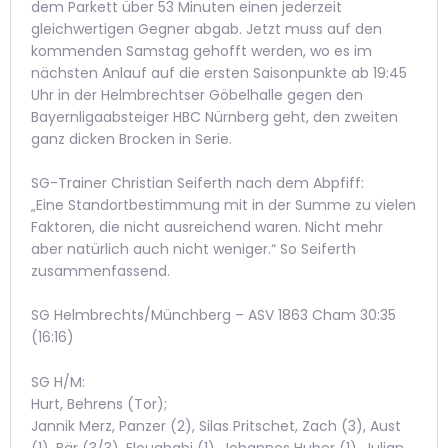
dem Parkett über 53 Minuten einen jederzeit
gleichwertigen Gegner abgab. Jetzt muss auf den
kommenden Samstag gehofft werden, wo es im
nächsten Anlauf auf die ersten Saisonpunkte ab 19:45
Uhr in der Helmbrechtser Göbelhalle gegen den
Bayernligaabsteiger HBC Nürnberg geht, den zweiten
ganz dicken Brocken in Serie.
SG-Trainer Christian Seiferth nach dem Abpfiff:
„Eine Standortbestimmung mit in der Summe zu vielen
Faktoren, die nicht ausreichend waren. Nicht mehr
aber natürlich auch nicht weniger.“ So Seiferth
zusammenfassend.
SG Helmbrechts/Münchberg – ASV 1863 Cham 30:35
(16:16)
SG H/M:
Hurt, Behrens (Tor);
Jannik Merz, Panzer (2), Silas Pritschet, Zach (3), Aust
(1), Bär (3/3), Elouahabi (1), Johannes Huber (1), Julian