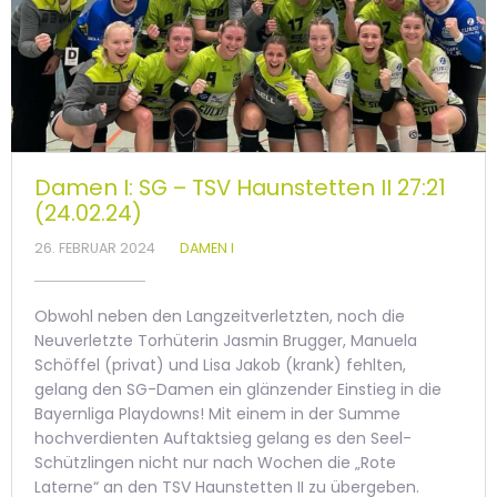
Damen I: SG – TSV Haunstetten II 27:21
(24.02.24)
26. FEBRUAR 2024
DAMEN I
Obwohl neben den Langzeitverletzten, noch die
Neuverletzte Torhüterin Jasmin Brugger, Manuela
Schöffel (privat) und Lisa Jakob (krank) fehlten,
gelang den SG-Damen ein glänzender Einstieg in die
Bayernliga Playdowns! Mit einem in der Summe
hochverdienten Auftaktsieg gelang es den Seel-
Schützlingen nicht nur nach Wochen die „Rote
Laterne“ an den TSV Haunstetten II zu übergeben.