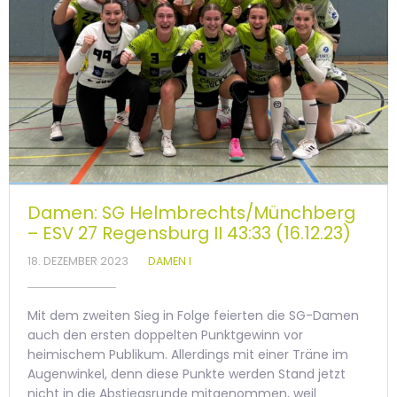
Damen: SG Helmbrechts/Münchberg
– ESV 27 Regensburg II 43:33 (16.12.23)
18. DEZEMBER 2023
DAMEN I
Mit dem zweiten Sieg in Folge feierten die SG-Damen
auch den ersten doppelten Punktgewinn vor
heimischem Publikum. Allerdings mit einer Träne im
Augenwinkel, denn diese Punkte werden Stand jetzt
nicht in die Abstiegsrunde mitgenommen, weil